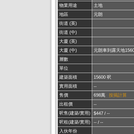
物業用途
土地
地區
元朗
街道 (英)
街道 (中)
大廈 (英)
大廈 (中)
元朗車到露天地156
層數
單位
建築面積
15600 呎
實用面積
--
售價
698萬
按揭計算
出租價
--
呎售(建築/實用)
$447 / --
呎租(建築/實用)
-- / --
入伙年份