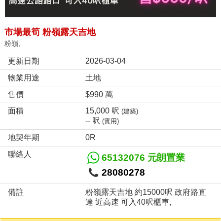
市場最筍 粉嶺露天吉地
粉嶺,
更新日期
2026-03-04
物業用途
土地
售價
$990 萬
面積
15,000 呎
(建築)
-- 呎
(實用)
地契年期
0R
聯絡人
65132076 元朗置業
28080278
備註
粉嶺露天吉地 約15000呎 政府路直
達 近高速 可入40呎櫃車,