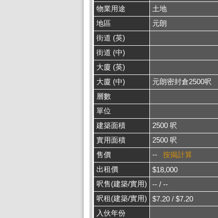
物業用途
土地
地區
元朗
街道 (英)
街道 (中)
大廈 (英)
大廈 (中)
元朗密封倉2500呎
層數
單位
建築面積
2500 呎
實用面積
2500 呎
售價
--
按揭計算
出租價
$18,000
呎售(建築/實用)
-- / --
呎租(建築/實用)
$7.20 / $7.20
入伙年份