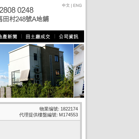
物業编號: 1822174
代理提供樓盤編號: M174553