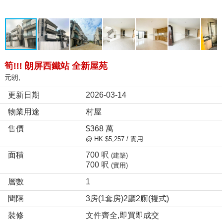
筍!!! 朗屏西鐵站 全新屋苑
元朗,
更新日期
2026-03-14
物業用途
村屋
售價
$368 萬
@ HK $5,257 / 實用
面積
700 呎
(建築)
700 呎
(實用)
層數
1
間隔
3房(1套房)2廳2廁(複式)
裝修
文件齊全,即買即成交