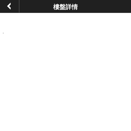
樓盤詳情
,