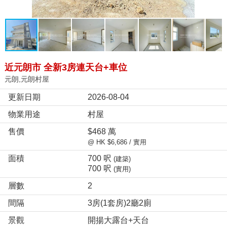
近元朗市 全新3房連天台+車位
元朗,元朗村屋
更新日期
2026-08-04
物業用途
村屋
售價
$468 萬
@ HK $6,686 / 實用
面積
700 呎
(建築)
700 呎
(實用)
層數
2
間隔
3房(1套房)2廳2廁
景觀
開揚大露台+天台