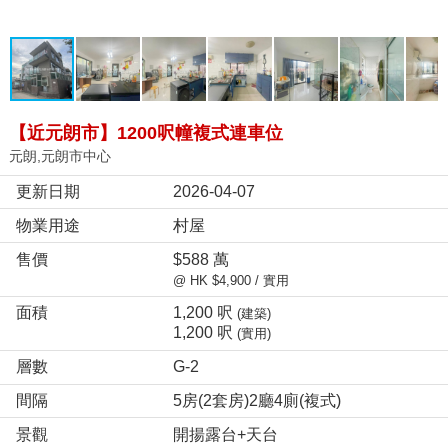
【近元朗市】1200呎幢複式連車位
元朗,元朗市中心
更新日期
2026-04-07
物業用途
村屋
售價
$588 萬
@ HK $4,900 / 實用
面積
1,200 呎
(建築)
1,200 呎
(實用)
層數
G-2
間隔
5房(2套房)2廳4廁(複式)
景觀
開揚露台+天台