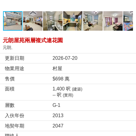
元朗屋苑兩層複式連花園
元朗,
更新日期
2026-07-20
物業用途
村屋
售價
$698 萬
面積
1,400 呎
(建築)
-- 呎
(實用)
層數
G-1
入伙年份
2013
地契年期
2047
聯絡人