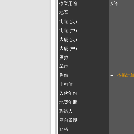
物業用途
所有
地區
街道 (英)
街道 (中)
大廈 (英)
大廈 (中)
層數
單位
售價
--
按揭計
出租價
--
入伙年份
地契年期
聯絡人
座向景觀
間格