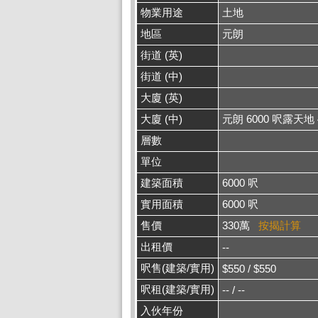
物業用途
土地
地區
元朗
街道 (英)
街道 (中)
大廈 (英)
大廈 (中)
元朗 6000 呎露天地
層數
單位
建築面積
6000 呎
實用面積
6000 呎
售價
330萬
按揭計算
出租價
--
呎售(建築/實用)
$550 / $550
呎租(建築/實用)
-- / --
入伙年份