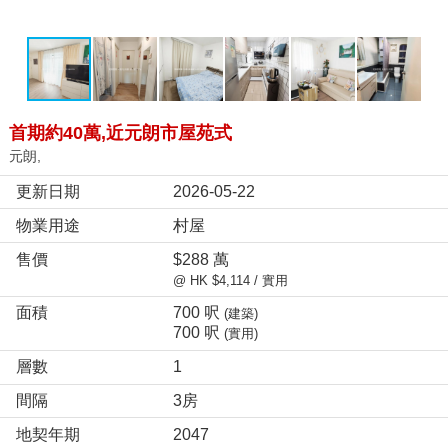
首期約40萬,近元朗市屋苑式
元朗,
更新日期
2026-05-22
物業用途
村屋
售價
$288 萬
@ HK $4,114 / 實用
面積
700 呎
(建築)
700 呎
(實用)
層數
1
間隔
3房
地契年期
2047