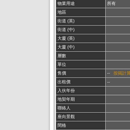
物業用途
所有
地區
街道 (英)
街道 (中)
大廈 (英)
大廈 (中)
層數
單位
售價
--
按揭計
出租價
--
入伙年份
地契年期
聯絡人
座向景觀
間格