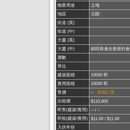
物業用途
土地
地區
元朗
街道 (英)
街道 (中)
大廈 (英)
大廈 (中)
錦田路邊全新密封倉
層數
單位
建築面積
10000 呎
實用面積
10000 呎
售價
--
按揭計算
出租價
$110,000
呎售(建築/實用)
-- / --
呎租(建築/實用)
$11.00 / $11.00
入伙年份