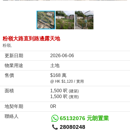
粉嶺大路直到路邊露天地
粉嶺,
更新日期
2026-06-06
物業用途
土地
售價
$168 萬
@ HK $1,120 / 實用
面積
1,500 呎
(建築)
1,500 呎
(實用)
地契年期
0R
聯絡人
65132076 元朗置業
28080248