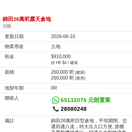
錦田26萬呎露天倉地
元朗,
更新日期
2026-06-10
物業用途
土地
租金
$910,000
@ HK $4 / 建築
面積
260,000 呎
(建築)
260,000 呎
(實用)
地契年期
0R
聯絡人
65132076 元朗置業
28080248
備註
錦田26萬呎巨型倉地，平坦開闊、交
通四通八達，特大出入口方便, 貨櫃