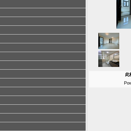
此
Pow