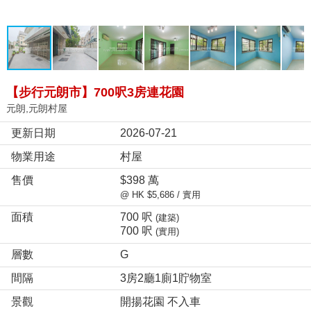
【步行元朗市】700呎3房連花園
元朗,元朗村屋
更新日期
2026-07-21
物業用途
村屋
售價
$398 萬
@ HK $5,686 / 實用
面積
700 呎
(建築)
700 呎
(實用)
層數
G
間隔
3房2廳1廁1貯物室
景觀
開揚花園 不入車