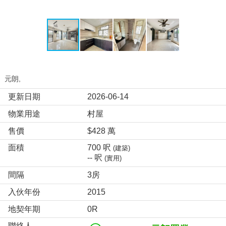
元朗,
更新日期
2026-06-14
物業用途
村屋
售價
$428 萬
面積
700 呎
(建築)
-- 呎
(實用)
間隔
3房
入伙年份
2015
地契年期
0R
聯絡人