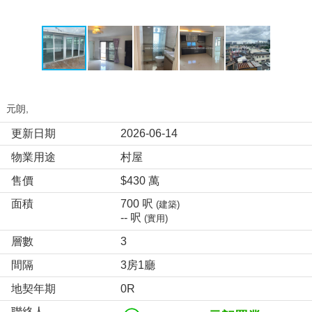
元朗,
更新日期
2026-06-14
物業用途
村屋
售價
$430 萬
面積
700 呎
(建築)
-- 呎
(實用)
層數
3
間隔
3房1廳
地契年期
0R
聯絡人