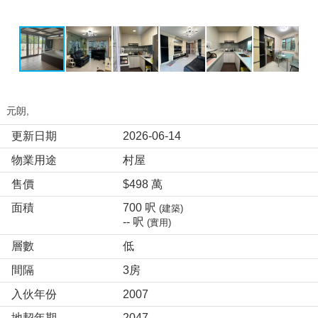
元朗,
更新日期
2026-06-14
物業用途
村屋
售價
$498 萬
面積
700 呎
(建築)
-- 呎
(實用)
層數
低
間隔
3房
入伙年份
2007
地契年期
2047