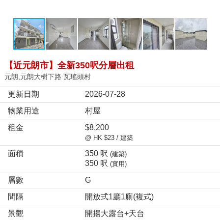
【近元朗市】全新350呎分層出租
元朗,元朗大樹下路 瓦瑤頭村
更新日期
2026-07-28
物業用途
村屋
租金
$8,200
@ HK $23 / 建築
面積
350 呎
(建築)
350 呎
(實用)
層數
G
間隔
開放式1廳1廁(複式)
景觀
開揚大露台+天台