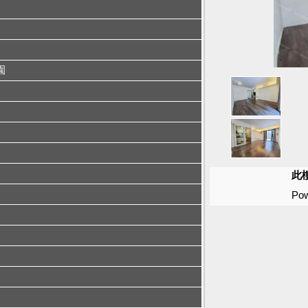
園
此
Pow