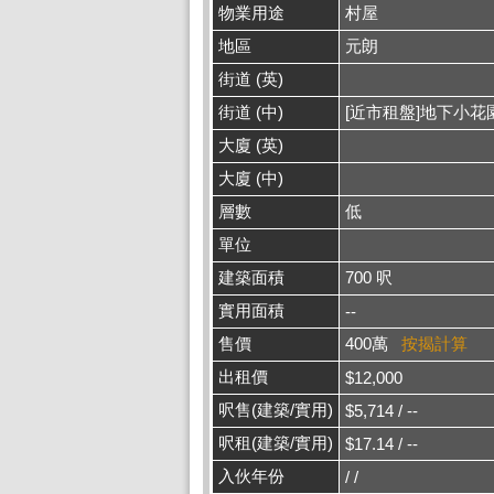
物業用途
村屋
地區
元朗
街道 (英)
街道 (中)
[近市租盤]地下小花
大廈 (英)
大廈 (中)
層數
低
單位
建築面積
700 呎
實用面積
--
售價
400萬
按揭計算
出租價
$12,000
呎售(建築/實用)
$5,714 / --
呎租(建築/實用)
$17.14 / --
入伙年份
/ /