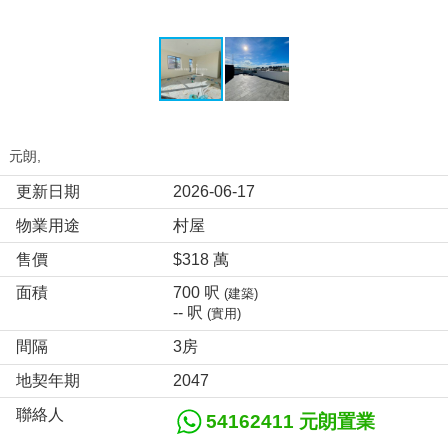
元朗,
更新日期
2026-06-17
物業用途
村屋
售價
$318 萬
面積
700 呎
(建築)
-- 呎
(實用)
間隔
3房
地契年期
2047
聯絡人
54162411 元朗置業