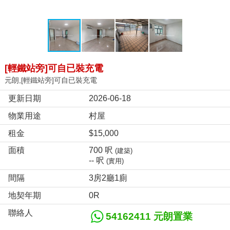
[輕鐵站旁]可自已裝充電
元朗,[輕鐵站旁]可自已裝充電
更新日期
2026-06-18
物業用途
村屋
租金
$15,000
面積
700 呎
(建築)
-- 呎
(實用)
間隔
3房2廳1廁
地契年期
0R
聯絡人
54162411 元朗置業