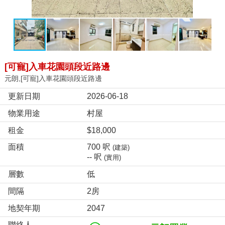
[可寵]入車花園頭段近路邊
元朗,[可寵]入車花園頭段近路邊
更新日期
2026-06-18
物業用途
村屋
租金
$18,000
面積
700 呎
(建築)
-- 呎
(實用)
層數
低
間隔
2房
地契年期
2047
聯絡人