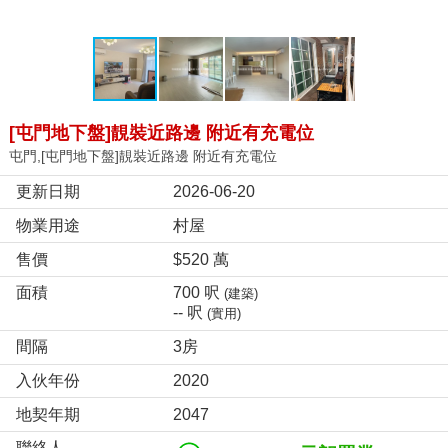
[屯門地下盤]靚裝近路邊 附近有充電位
屯門,[屯門地下盤]靚裝近路邊 附近有充電位
更新日期
2026-06-20
物業用途
村屋
售價
$520 萬
面積
700 呎
(建築)
-- 呎
(實用)
間隔
3房
入伙年份
2020
地契年期
2047
聯絡人