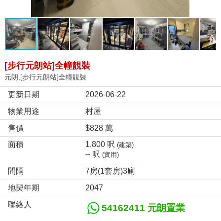
[步行元朗站]全幢靚裝
元朗,[步行元朗站]全幢靚裝
更新日期
2026-06-22
物業用途
村屋
售價
$828 萬
面積
1,800 呎
(建築)
-- 呎
(實用)
間隔
7房(1套房)3廁
地契年期
2047
聯絡人
54162411 元朗置業