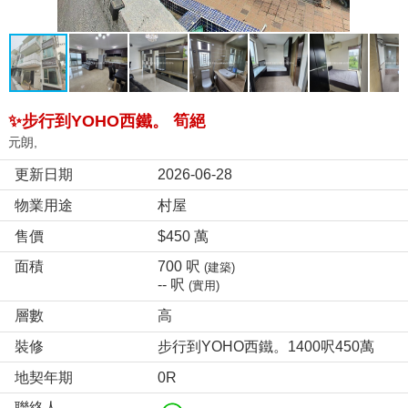
✨️步行到YOHO西鐵。 筍絕
元朗,
更新日期
2026-06-28
物業用途
村屋
售價
$450 萬
面積
700 呎
(建築)
-- 呎
(實用)
層數
高
裝修
步行到YOHO西鐵。1400呎450萬
地契年期
0R
聯絡人