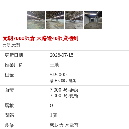
元朗7000呎倉 大路邊40呎貨櫃到
元朗,元朗
更新日期
2026-07-15
物業用途
土地
租金
$45,000
@ HK $6 / 建築
面積
7,000 呎
(建築)
7,000 呎
(實用)
層數
G
間隔
1廁
裝修
密封倉 水電齊