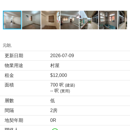
元朗,
更新日期
2026-07-09
物業用途
村屋
租金
$12,000
面積
700 呎
(建築)
-- 呎
(實用)
層數
低
間隔
2房
地契年期
0R
聯絡人