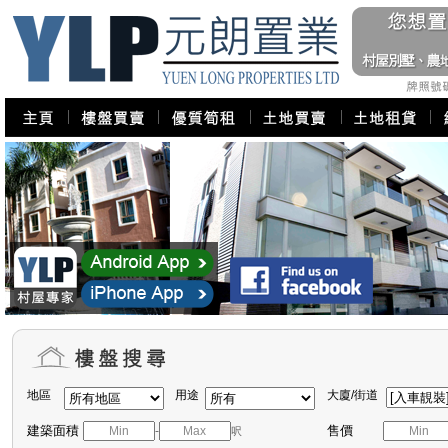
地區
用途
大廈/街道
建築面積
售價
-
呎