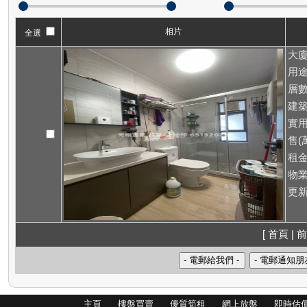
相片
全選
大廈
用途
層數
建築
實用
售(萬
租
物業
更新
[ 首頁 | 前
主頁
樓盤買賣
優質筍租
網上放盤
即時估