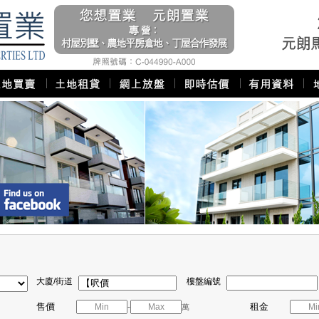
大廈/街道
樓盤編號
售價
租金
-
萬