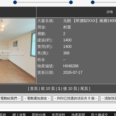
詳情
大廈名稱:
元朗 【呎價$2XXX】兩層140
用途:
村屋
層數:
2
建築(呎):
1400
實用(呎):
1400
售(萬):
368
租金
--
物業编號:
H048288
更新日期:
2026-07-17
[ 首頁 | 前 10 頁 |
1
| 後 10 頁 | 尾頁 ]
筍租
網上放盤
即時估價
有用資料
地產新聞
田土廳成交