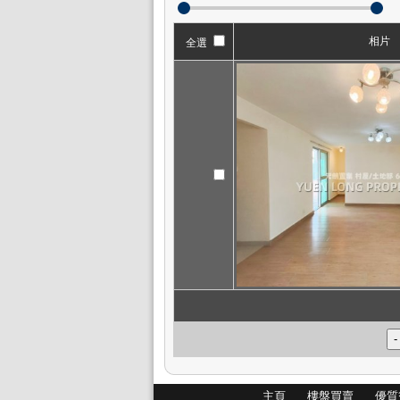
相片
全選
主頁
樓盤買賣
優質