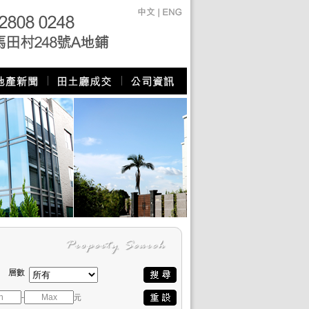
層數
-
元