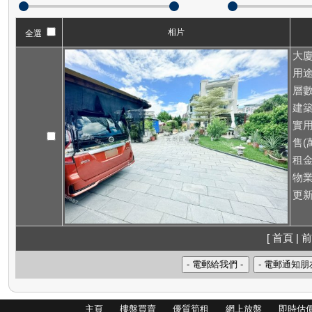
相片
全選
大廈
用途
層數
建築
實用
售(萬
租
物業
更新
[ 首頁 | 前
主頁
樓盤買賣
優質筍租
網上放盤
即時估