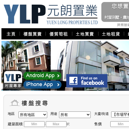
地區
用途
大廈/街道
建築面積
售價
-
呎