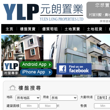
地區
用途
大廈/街道
建築面積
售價
-
呎