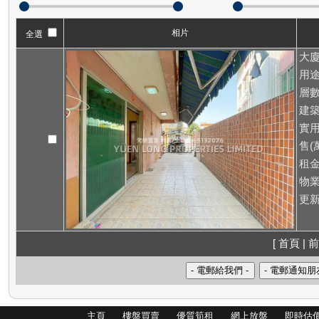
相片
全選
大廈
用途
層數
建築
實用
售(萬
租
物業
更新
[ 首頁 | 前
主頁
樓盤買賣
優質筍租
網上放盤
即時估