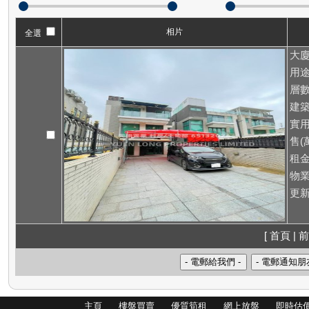
相片
全選
大廈
用途
層數
建築
實用
售(萬
租
物業
更新
[ 首頁 | 前
主頁
樓盤買賣
優質筍租
網上放盤
即時估