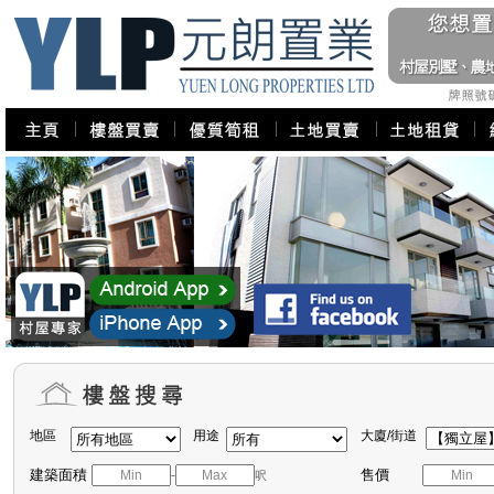
地區
用途
大廈/街道
建築面積
售價
-
呎