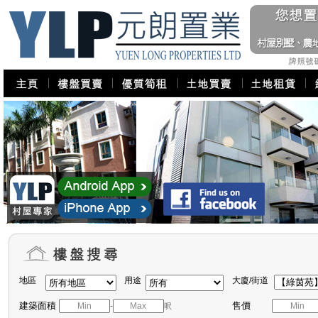
地區
用途
大廈/街道
建築面積
售價
-
呎