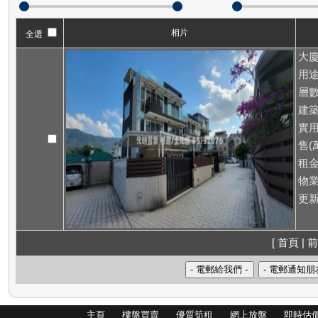
相片
全選
大廈
用途
層數
建築
實用
售(萬
租
物業
更新
[ 首頁 | 前
主頁
樓盤買賣
優質筍租
網上放盤
即時估