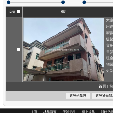
相片
全選
大廈
用途
層數
建築
實用
售(萬
租
物業
更新
[ 首頁 | 前
主頁
樓盤買賣
優質筍租
網上放盤
即時估