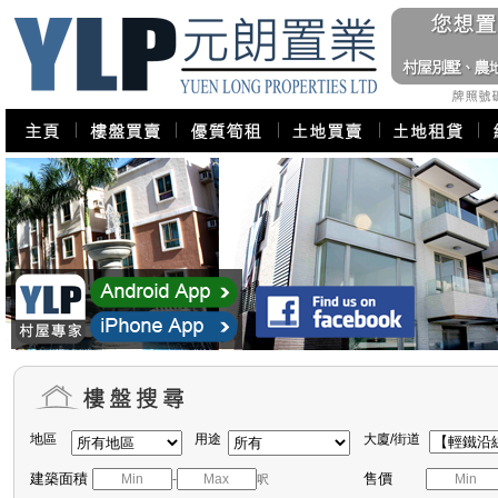
地區
用途
大廈/街道
建築面積
售價
-
呎