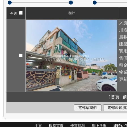
相片
全選
大廈
用途
層數
建築
實用
售(萬
租
物業
更新
[ 首頁 | 前
主頁
樓盤買賣
優質筍租
網上放盤
即時估