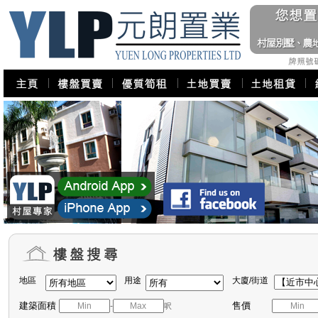
地區
用途
大廈/街道
建築面積
售價
-
呎