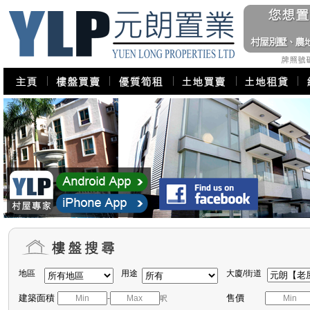
地區
用途
大廈/街道
建築面積
售價
-
呎