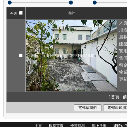
相片
全選
大廈
用途
層數
建築
實用
售(萬
租
物業
更新
[ 首頁 | 前
主頁
樓盤買賣
優質筍租
網上放盤
即時估