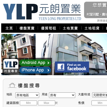
地區
用途
大廈/街道
建築面積
售價
-
呎