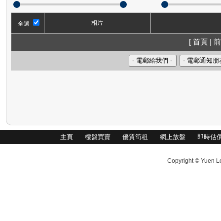
相片
全選
[ 首頁 | 前
主頁
樓盤買賣
優質筍租
網上放盤
即時估
Copyright © Yuen Lo