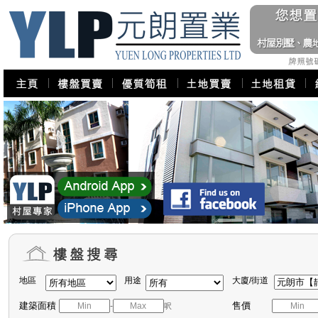
地區
用途
大廈/街道
建築面積
售價
-
呎