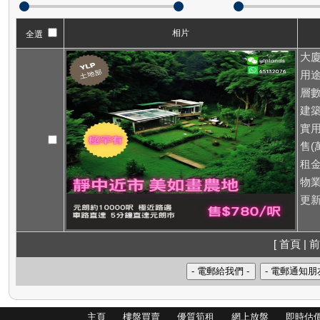
相片
全選
大廈
用途
層數
建築
實用
售(萬
租
物業
更新
[ 首頁 | 前
主頁
樓盤買賣
優質筍租
網上放盤
即時估