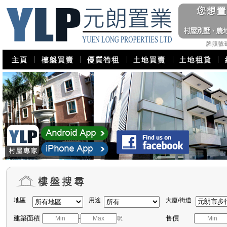
地區
用途
大廈/街道
建築面積
售價
-
呎