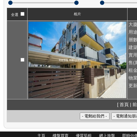
相片
全選
大廈
用途
層數
建築
實用
售(萬
租
物業
更新
[ 首頁 | 前
主頁
樓盤買賣
優質筍租
網上放盤
即時估