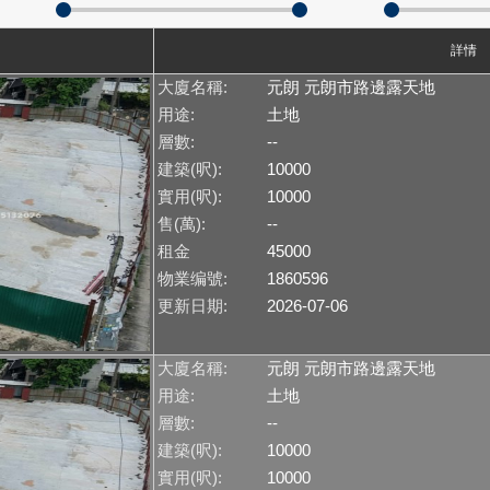
詳情
大廈名稱:
元朗 元朗市路邊露天地
用途:
土地
層數:
--
建築(呎):
10000
實用(呎):
10000
售(萬):
--
租金
45000
物業编號:
1860596
更新日期:
2026-07-06
大廈名稱:
元朗 元朗市路邊露天地
用途:
土地
層數:
--
建築(呎):
10000
實用(呎):
10000