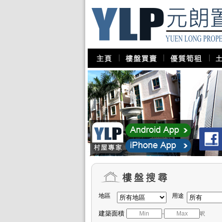
地區
用途
建築面積
-
呎