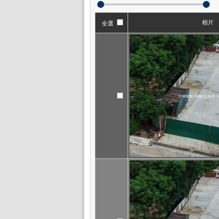
相片
全選