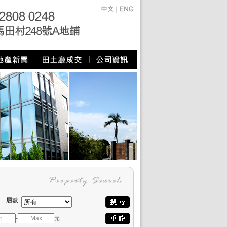
層數
-
元