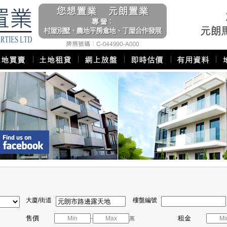
大廈/街道
樓盤編號
售價
租金
-
萬