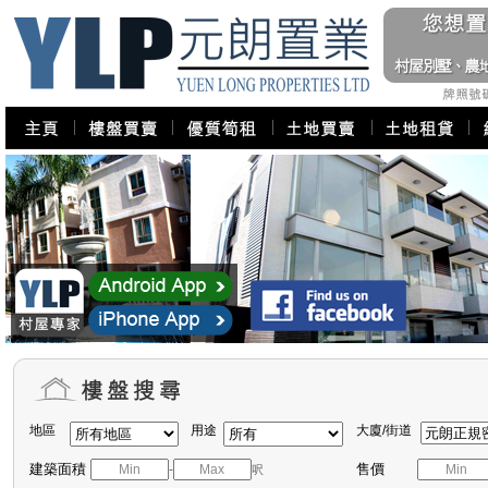
地區
用途
大廈/街道
建築面積
售價
-
呎