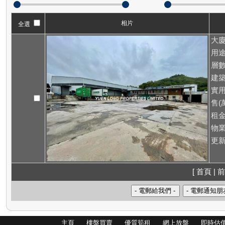
相片
全選
大廈
用途
層數
建築
實用
售(萬
租
物業
更新
[ 首頁 | 前
主頁
樓盤買賣
優質筍租
網上放盤
即時估