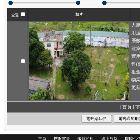
相片
全選
大廈
用途
層數
建築
實用
售(萬
租
物業
更新
[ 首頁 | 前
主頁
樓盤買賣
優質筍租
網上放盤
即時估