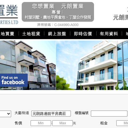
大廈/街道
樓盤編號
售價
租金
-
萬