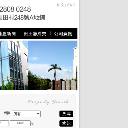
層數
-
元