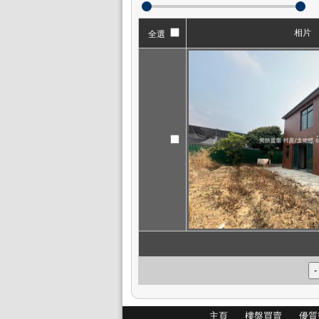
相片
全選
主頁
樓盤買賣
優質