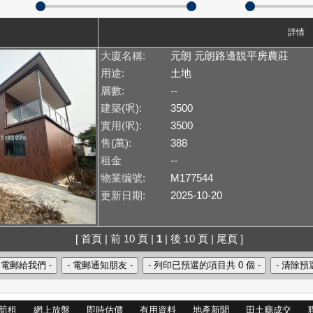
詳情
大廈名稱:
元朗 元朗路邊靚平房農莊
用途:
土地
層數:
--
建築(呎):
3500
實用(呎):
3500
售(萬):
388
租金
--
物業编號:
M177544
更新日期:
2025-10-20
[ 首頁 | 前 10 頁 |
1
| 後 10 頁 | 尾頁 ]
筍租
網上放盤
即時估價
有用資料
地產新聞
田土廳成交