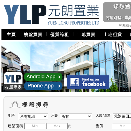
地區
用途
大廈/街道
建築面積
售價
-
呎