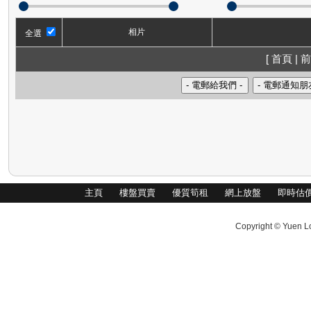
相片
全選
[ 首頁 | 前
主頁
樓盤買賣
優質筍租
網上放盤
即時估
Copyright © Yuen Lo