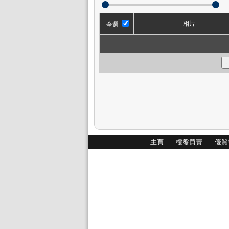
相片
全選
主頁
樓盤買賣
優質