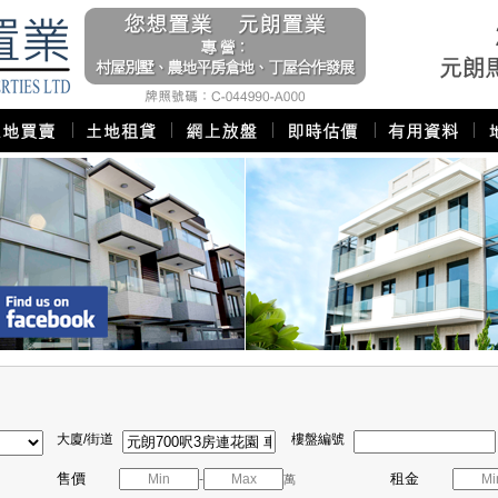
大廈/街道
樓盤編號
售價
租金
-
萬