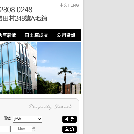
層數
-
元