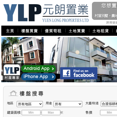
地區
用途
大廈/街道
建築面積
售價
-
呎