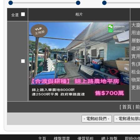
相片
全選
大廈
用途
層數
建築
實用
售(萬
租
物業
更新
[ 首頁 | 前
主頁
樓盤買賣
優質筍租
網上放盤
即時估