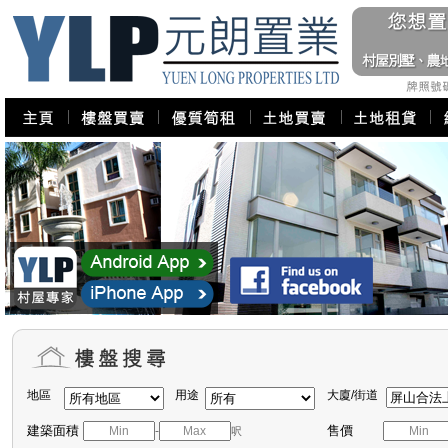
地區
用途
大廈/街道
建築面積
售價
-
呎