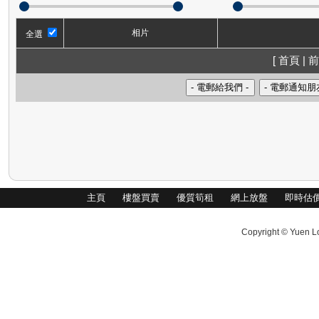
相片
全選
[ 首頁 | 前
主頁
樓盤買賣
優質筍租
網上放盤
即時估
Copyright © Yuen Lo